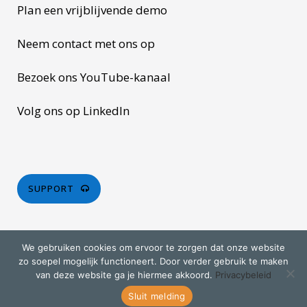
Plan een vrijblijvende demo
Neem contact met ons op
Bezoek ons YouTube-kanaal
Volg ons op LinkedIn
SUPPORT
We gebruiken cookies om ervoor te zorgen dat onze website
zo soepel mogelijk functioneert. Door verder gebruik te maken
van deze website ga je hiermee akkoord.
Privacybeleid
© Copyright 2026 Liemar Software. All rights reserved.
Privacy statement
.
Trading policy
.
Sluit melding