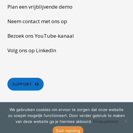
Plan een vrijblijvende demo
Neem contact met ons op
Bezoek ons YouTube-kanaal
Volg ons op LinkedIn
SUPPORT
We gebruiken cookies om ervoor te zorgen dat onze website
zo soepel mogelijk functioneert. Door verder gebruik te maken
van deze website ga je hiermee akkoord.
Privacybeleid
© Copyright 2026 Liemar Software. All rights reserved.
Privacy statement
.
Trading policy
.
Sluit melding