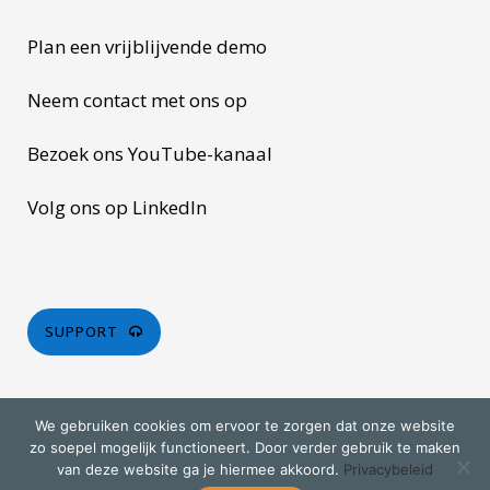
Plan een vrijblijvende demo
Neem contact met ons op
Bezoek ons YouTube-kanaal
Volg ons op LinkedIn
SUPPORT
We gebruiken cookies om ervoor te zorgen dat onze website
zo soepel mogelijk functioneert. Door verder gebruik te maken
van deze website ga je hiermee akkoord.
Privacybeleid
© Copyright 2026 Liemar Software. All rights reserved.